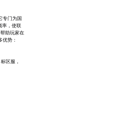
它专门为国
概率，使联
，帮助玩家在
多优势：
。
目标区服，