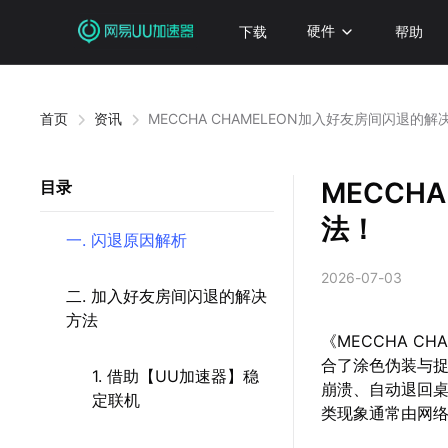
下载
硬件
帮助
首页
资讯
MECCHA CHAMELEON加入好友房间闪退的解
MECCH
目录
法！
一. 闪退原因解析
2026-07-03
二. 加入好友房间闪退的解决
方法
《MECCHA 
合了涂色伪装与
1. 借助【UU加速器】稳
崩溃、自动退回
定联机
类现象通常由网