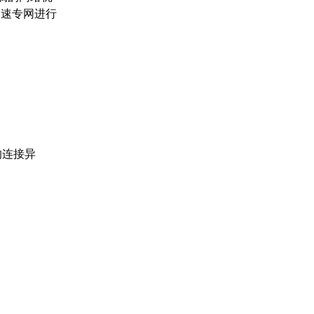
高速专网进行
。
的连接异