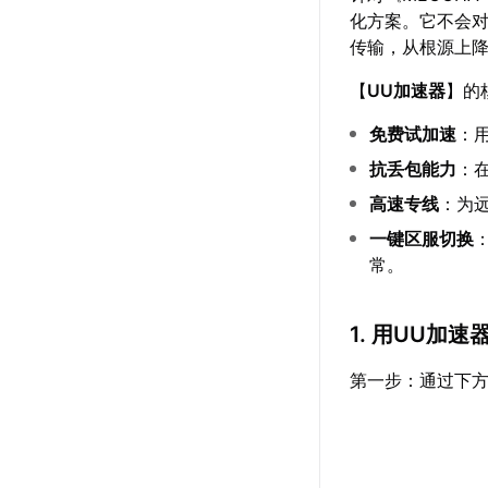
化方案。它不会
传输，从根源上
【
UU加速器
】的
免费试加速
：
抗丢包能力
：
高速专线
：为
一键区服切换
常。
1. 用UU加
第一步：通过下方