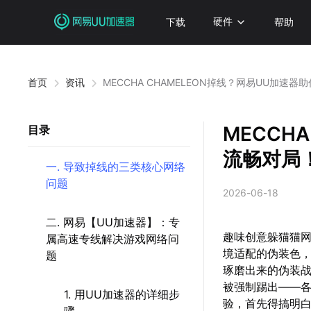
下载
硬件
帮助
首页
资讯
MECCHA CHAMELEON掉线？网易UU加速器
MECCH
目录
流畅对局
一. 导致掉线的三类核心网络
问题
2026-06-18
二. 网易【UU加速器】：专
趣味创意躲猫猫网
属高速专线解决游戏网络问
境适配的伪装色
题
琢磨出来的伪装
被强制踢出——
1. 用UU加速器的详细步
验，首先得搞明