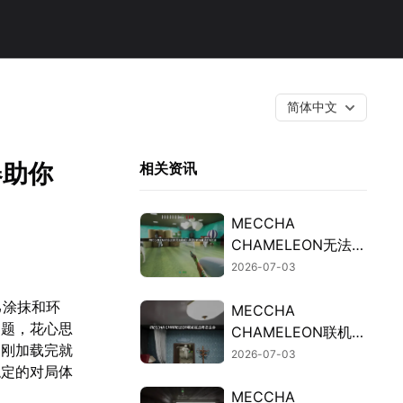
简体中文
器助你
相关资讯
MECCHA
CHAMELEON无法联
机的排查与修复攻
2026-07-03
略！
己涂抹和环
MECCHA
问题，花心思
CHAMELEON联机延
、刚加载完就
迟高的原因及加速解
2026-07-03
稳定的对局体
决办法详解！
MECCHA