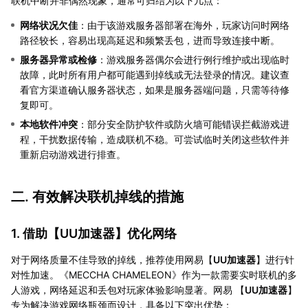
联机中断并非偶然现象，通常可归结为以下几点：
网络状况欠佳
：由于该游戏服务器部署在海外，玩家访问时网络
路径较长，容易出现高延迟和频繁丢包，进而导致连接中断。
服务器异常或检修
：游戏服务器偶尔会进行例行维护或出现临时
故障，此时所有用户都可能遇到掉线或无法登录的情况。建议查
看官方渠道确认服务器状态，如果是服务器端问题，只需等待修
复即可。
本地软件冲突
：部分安全防护软件或防火墙可能错误拦截游戏进
程，干扰数据传输，造成联机不稳。可尝试临时关闭这些软件并
重新启动游戏进行排查。
二. 有效解决联机掉线的措施
1. 借助【
UU加速器
】优化网络
对于网络质量不佳导致的掉线，推荐使用网易【
UU加速器
】进行针
对性加速。《MECCHA CHAMELEON》作为一款需要实时联机的多
人游戏，网络延迟和丢包对玩家体验影响显著。网易 【
UU加速器
】
专为解决游戏网络瓶颈而设计，具备以下突出优势：