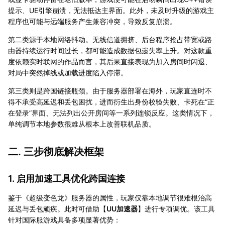
提示、UE引擎崩溃，无法抵达主界面。此外，未及时升级的游戏主
程序也可能与远端服务产生兼容冲突，导致反复崩溃。
第二类源于本地网络抖动。无线信道拥挤、后台程序抢占带宽或路
由器持续运行时间过长，都可能造成数据包遗失率上升。对这款重
度依赖实时联网的作品而言，其后果直接表现为加入房间时闪退、
对局中突然掉线或加载进度陷入停滞。
第三类则是跨国链接瓶颈。由于服务器部署在海外，玩家直连时不
得不承受高延迟和丢包困扰，进而衍生出身份校验失败、卡死在“正
在登录”界面、无法列出公开房间等一系列连锁反应。这类情况下，
单纯调节本地参数很难从根本上改善联机品质。
二. 三步彻底解决框架
1. 启用加速工具优化跨国连接
鉴于《超级变色龙》服务器的属性，玩家仅靠本地调节很难根治高
延迟与丢包顽疾。此时可借助【
UU加速器
】进行专项调优。该工具
针对国际服游戏具备多项显著优势：