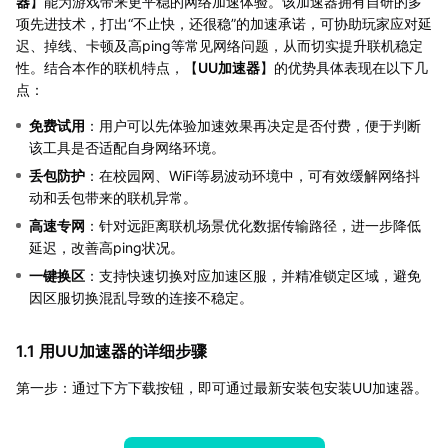
器
】能为游戏带来更平稳的网络加速体验。该加速器拥有自研的多
项先进技术，打出“不止快，还很稳”的加速承诺，可协助玩家应对延
迟、掉线、卡顿及高ping等常见网络问题，从而切实提升联机稳定
性。结合本作的联机特点，【
UU加速器
】的优势具体表现在以下几
点：
免费试用
：用户可以先体验加速效果再决定是否付费，便于判断
该工具是否适配自身网络环境。
丢包防护
：在校园网、WiFi等易波动环境中，可有效缓解网络抖
动和丢包带来的联机异常。
高速专网
：针对远距离联机场景优化数据传输路径，进一步降低
延迟，改善高ping状况。
一键换区
：支持快速切换对应加速区服，并精准锁定区域，避免
因区服切换混乱导致的连接不稳定。
1.1 用UU加速器的详细步骤
第一步：通过下方下载按钮，即可通过最新安装包安装UU加速器。