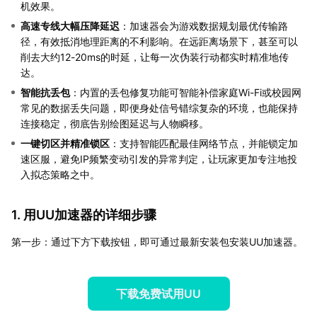
机效果。
高速专线大幅压降延迟
：加速器会为游戏数据规划最优传输路
径，有效抵消地理距离的不利影响。在远距离场景下，甚至可以
削去大约12-20ms的时延，让每一次伪装行动都实时精准地传
达。
智能抗丢包
：内置的丢包修复功能可智能补偿家庭Wi-Fi或校园网
常见的数据丢失问题，即便身处信号错综复杂的环境，也能保持
连接稳定，彻底告别绘图延迟与人物瞬移。
一键切区并精准锁区
：支持智能匹配最佳网络节点，并能锁定加
速区服，避免IP频繁变动引发的异常判定，让玩家更加专注地投
入拟态策略之中。
1. 用UU加速器的详细步骤
第一步：通过下方下载按钮，即可通过最新安装包安装UU加速器。
下载免费试用UU