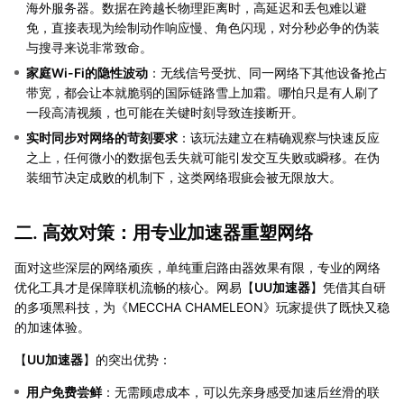
海外服务器。数据在跨越长物理距离时，高延迟和丢包难以避
免，直接表现为绘制动作响应慢、角色闪现，对分秒必争的伪装
与搜寻来说非常致命。
家庭Wi-Fi的隐性波动
：无线信号受扰、同一网络下其他设备抢占
带宽，都会让本就脆弱的国际链路雪上加霜。哪怕只是有人刷了
一段高清视频，也可能在关键时刻导致连接断开。
实时同步对网络的苛刻要求
：该玩法建立在精确观察与快速反应
之上，任何微小的数据包丢失就可能引发交互失败或瞬移。在伪
装细节决定成败的机制下，这类网络瑕疵会被无限放大。
二. 高效对策：用专业加速器重塑网络
面对这些深层的网络顽疾，单纯重启路由器效果有限，专业的网络
优化工具才是保障联机流畅的核心。网易【
UU加速器
】凭借其自研
的多项黑科技，为《MECCHA CHAMELEON》玩家提供了既快又稳
的加速体验。
【
UU加速器
】的突出优势：
用户免费尝鲜
：无需顾虑成本，可以先亲身感受加速后丝滑的联