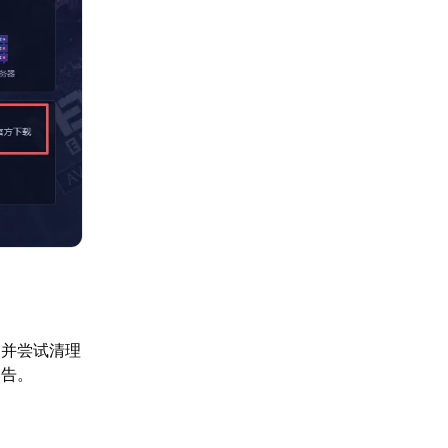
；并尝试清理
通告。