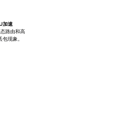
U加速
动态路由和高
丢包现象。