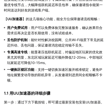
最优专线节点，大幅降低联机延迟和丢包率，确保邀请指令能第一
时间送达到好友的游戏客户端。
【
UU加速器
】的这几项核心功能，能全方位保障邀请流程顺畅：
用户免费试用
：用户可以免费体验完整加速服务，确认效果符合
需求后再决定是否长期使用，没有试错成本。
丢包防护机制
：能针对性解决校园网、公共Wi-Fi场景下常见的延
迟抖动、丢包问题，保证邀请消息稳定传输不丢失。
专属高速专线
：能显著压低联机延迟，对偏远地区玩家的优化效
果尤其明显，东北区域玩家延迟可额外降低12-20ms，中部地区
玩家延迟可降低10-15ms。
一键换区锁区功能
：支持一键切换加速区服并精准锁定，避免IP
地址频繁变动导致的联机异常，从发邀请到进房间全程顺畅不卡
顿。
1.1 用UU加速器的详细步骤
第一步：通过下方下载按钮，即可通过最新安装包安装UU加速器。