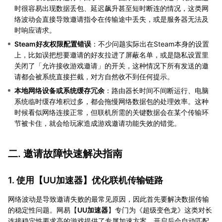
时很容易出现数据丢包、延迟飙升甚至短时断连的情况，这类网
络波动会直接导致邀请指令在传输途中丢失，或是服务器无法及
时响应请求。
Steam好友权限配置错误
：不少问题实际出在Steam本身的设置
上，比如误把想要邀请的好友拉进了屏蔽名单，或是隐私设置里
关闭了「允许接收游戏邀请」的开关，这种情况下所有发送的邀
请都会被系统直接拦截，对方自然收不到任何提示。
本地网络设备或系统缓存冗余
：路由器长时间不间断运行、电脑
系统临时缓存堆积过多，都会拖慢网络数据包的处理效率。这种
时候看似网络连接正常，但联机所需的关键数据会在某个传输环
节被卡住，就会给玩家造成游戏邀请功能失效的错觉。
二. 邀请故障快速解决指南
1. 使用【
UU加速器
】优化联机传输链路
网络波动是导致邀请失败的最常见原因，因此首先要解决数据传输
的稳定性问题。网易【
UU加速器
】专门为《超级变色龙》这类对长
连接稳定性要求高的游戏提供了专属加速方案，开启后会自动匹配