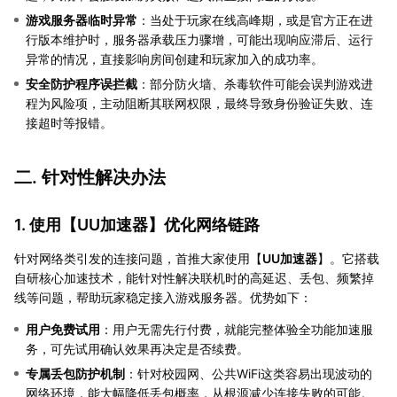
游戏服务器临时异常
：当处于玩家在线高峰期，或是官方正在进
行版本维护时，服务器承载压力骤增，可能出现响应滞后、运行
异常的情况，直接影响房间创建和玩家加入的成功率。
安全防护程序误拦截
：部分防火墙、杀毒软件可能会误判游戏进
程为风险项，主动阻断其联网权限，最终导致身份验证失败、连
接超时等报错。
二. 针对性解决办法
1. 使用【
UU加速器
】优化网络链路
针对网络类引发的连接问题，首推大家使用【
UU加速器
】。它搭载
自研核心加速技术，能针对性解决联机时的高延迟、丢包、频繁掉
线等问题，帮助玩家稳定接入游戏服务器。优势如下：
用户免费试用
：用户无需先行付费，就能完整体验全功能加速服
务，可先试用确认效果再决定是否续费。
专属丢包防护机制
：针对校园网、公共WiFi这类容易出现波动的
网络环境，能大幅降低丢包概率，从根源减少连接失败的可能。