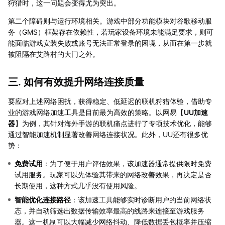
狩猎时，这一问题会变得尤为突出。
第二个障碍则与运行环境相关。游戏中部分功能模块对谷歌移动服
务（GMS）框架存在依赖性，若玩家设备环境未能满足要求，则可
能面临游戏安装失败或账号无法正常登录的困境，从而在第一步就
被阻隔在艾路村的大门之外。
三. 如何有效提升网络连接质量
要应对上述网络困扰，获得稳定、低延迟的联机狩猎体验，借助专
业的游戏网络加速工具是目前最为高效的策略。以网易【
UU加速
器
】为例，其针对海外手游的联机痛点进行了专项技术优化，能够
通过智能加速机制显著改善网络连接状况。此外，UU还有很多优
势：
免费试用
：为了便于用户评估效果，该加速器通常提供限时免费
试用服务。玩家可以先体验其带来的网络改善效果，再决定是否
长期使用，这种方式几乎没有使用风险。
智能优化连接路径
：该加速工具能够实时诊断用户的当前网络状
态，并自动筛选出数据传输效率最高的线路来连接至游戏服务
器。这一机制可以大幅减少网络抖动、降低数据丢包概率并压缩