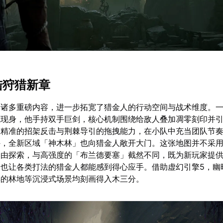
陆狩猎新章
了诸多重磅内容，进一步拓宽了猎金人的行动空间与战术维度。
式现身，他手持双手巨剑，核心机制围绕给敌人叠加凋零刻印并
靠精准的招架反击与荆棘导引的拖拽能力，在小队中充当团队节
外，全新区域「神木林」也向猎金人敞开大门。这张地图并不采
自由探索，与高强度的「布兰德要塞」截然不同，既为新玩家提
，也让各类打法的猎金人都能感到得心应手。借助虚幻引擎5，幽
异的林地等沉浸式场景均刻画得入木三分。