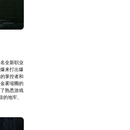
一名全新职业
引爆来打出爆
奏的掌控者和
用金雾缩圈的
供了熟悉游戏
暗的地牢、