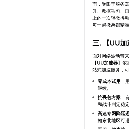
而，受限于服务
升、数据丢包、
上的一次轻微抖
每一趟撤离都精
三. 【
UU加
面对网络波动带
【
UU加速器
】依
站式加速服务，
零成本试用
：
继续。
抗丢包方案
：
和战斗判定稳
高速专网降延
如东北地区可进