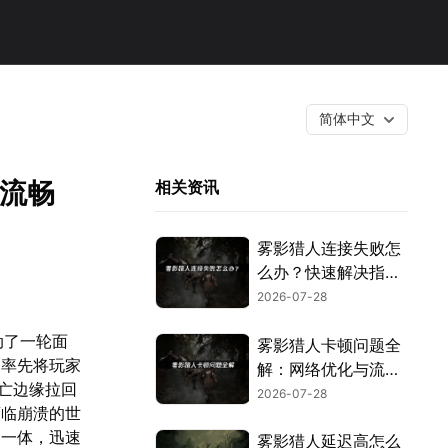
简体中文
阵流畅
相关资讯
雾影猎人连接失败怎
么办？快速解决指
南！
2026-07-28
动了一轮面
雾影猎人卡顿问题全
，率先将玩家
解：网络优化与流畅
亡边缘拉回
狩猎攻略！
2026-07-28
濒临崩溃的世
为一体，迅速
雾影猎人延迟高怎么