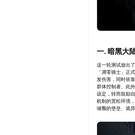
一. 暗黑大
这一轮测试放出
「凋零骑士」正
发伤害，同时依
群体控制者。此
设定，转而鼓励
机制的宽松环境
倾颓的堡垒、诡