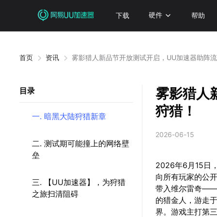
下载
硬件
帮助
首页
资讯
雾影猎人新品节开放测试开启，UU加速器助阵
雾影猎人
目录
狩猎！
一. 暗黑大陆狩猎新章
2026-06-15
二. 测试期可能撞上的网络壁
垒
2026年6月1
向所有玩家的公开
三. 【UU加速器】，为狩猎
带入维尔雷奇——
之旅扫清阻碍
的猎金人，游走
界。游戏主打第三