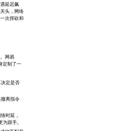
遭遇延迟飙
死关头，网络
每一次挥砍和
道。网易
身定制了一
再决定是否
保撤离指令
网络时延，
感更为跟手。