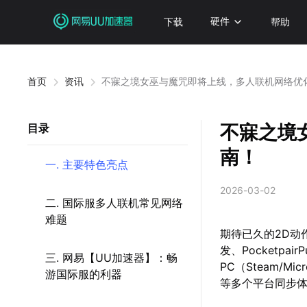
下载
硬件
帮助
首页
资讯
不寐之境女巫与魔咒即将上线，多人联机网络优
不寐之境
目录
南！
一. 主要特色亮点
2026-03-02
二. 国际服多人联机常见网络
难题
期待已久的2D动作类
发、Pocketpa
三. 网易【UU加速器】：畅
PC（Steam/Micro
游国际服的利器
等多个平台同步