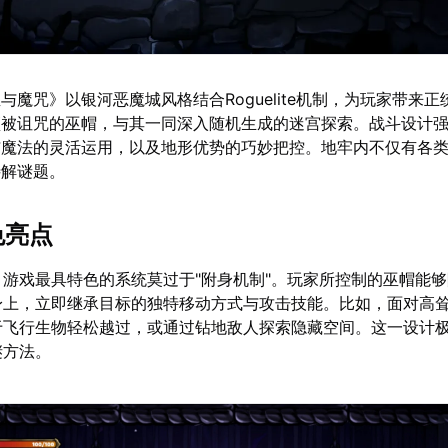
与魔咒》以银河恶魔城风格结合Roguelite机制，为玩家带来正
顶被诅咒的巫帽，与其一同深入随机生成的迷宫探索。战斗设计
与魔法的灵活运用，以及地形优势的巧妙把控。地牢内不仅有各
待解谜题。
色亮点
：游戏最具特色的系统莫过于"附身机制"。玩家所控制的巫帽能
身上，立即继承目标的独特移动方式与攻击技能。比如，面对高
于飞行生物轻松越过，或通过钻地敌人探索隐藏空间。这一设计
谜方法。