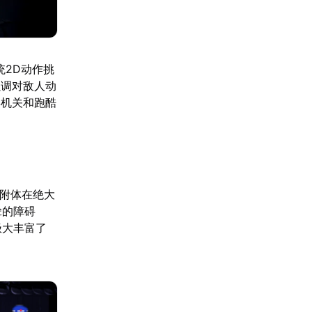
统2D动作挑
强调对敌人动
类机关和跑酷
够附体在绝大
耸的障碍
极大丰富了