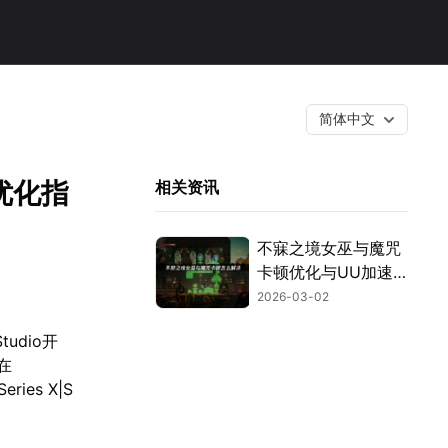
简体中文
优化指
相关资讯
不寐之境女巫与魔咒
卡顿优化与UU加速
器实用指南！
2026-03-02
udio开
可在
eries X|S