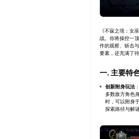
《不寐之境：女巫
战。你将操控一
作的观察、斩击
要素，还充满了
一. 主要特
创新附身玩法
多数敌方角色
时，可以附身
探索路径与解