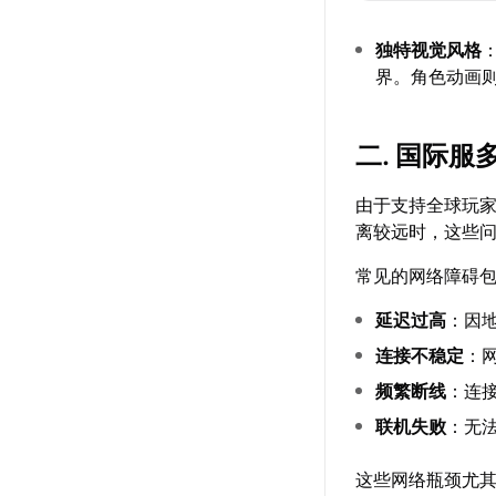
独特视觉风格
界。角色动画
二. 国际
由于支持全球玩
离较远时，这些
常见的网络障碍
延迟过高
：因
连接不稳定
：
频繁断线
：连
联机失败
：无
这些网络瓶颈尤