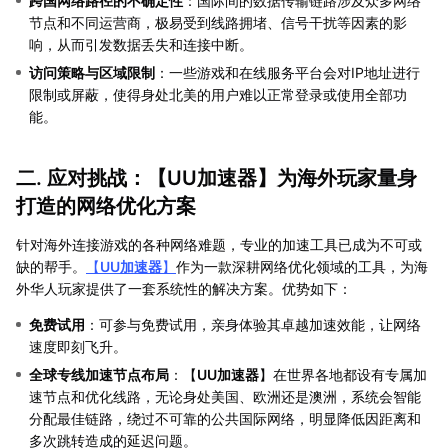
跨国网络路径的不确定性
：国际间的数据传输链路涉及众多网络
节点和不同运营商，极易受到线路拥堵、信号干扰等因素的影
响，从而引发数据丢失和连接中断。
访问策略与区域限制
：一些游戏和在线服务平台会对IP地址进行
限制或屏蔽，使得身处北美的用户难以正常登录或使用全部功
能。
二. 应对挑战：【
UU加速器
】为海外玩家量身
打造的网络优化方案
针对海外连接游戏的各种网络难题，专业的加速工具已成为不可或
缺的帮手。
【
UU加速器
】
作为一款深耕网络优化领域的工具，为海
外华人玩家提供了一套系统性的解决方案。优势如下：
免费试用
：可参与免费试用，亲身体验其卓越加速效能，让网络
速度即刻飞升。
全球专线加速节点布局
：【
UU加速器
】在世界各地都设有专属加
速节点和优化线路，无论身处美国、欧洲还是澳洲，系统会智能
分配最佳链路，绕过不可靠的公共国际网络，明显降低因距离和
多次跳转造成的延迟问题。