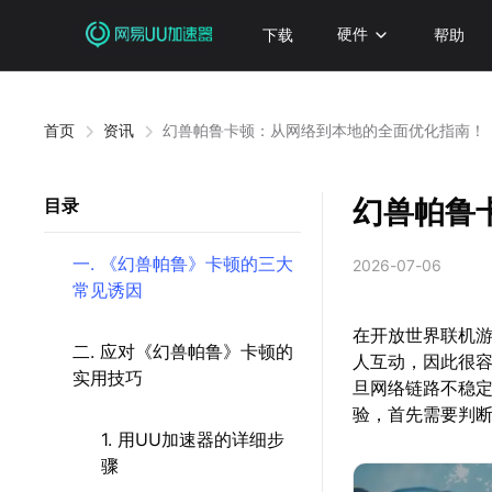
下载
硬件
帮助
首页
资讯
幻兽帕鲁卡顿：从网络到本地的全面优化指南！
幻兽帕鲁
目录
一. 《幻兽帕鲁》卡顿的三大
2026-07-06
常见诱因
在开放世界联机
二. 应对《幻兽帕鲁》卡顿的
人互动，因此很
实用技巧
旦网络链路不稳
验，首先需要判
1. 用UU加速器的详细步
骤