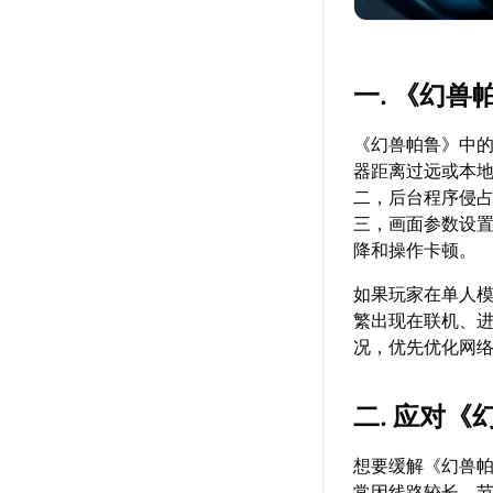
一. 《幻
《幻兽帕鲁》中
器距离过远或本
二，后台程序侵
三，画面参数设
降和操作卡顿。
如果玩家在单人
繁出现在联机、
况，优先优化网
二. 应对
想要缓解《幻兽
常因线路较长、