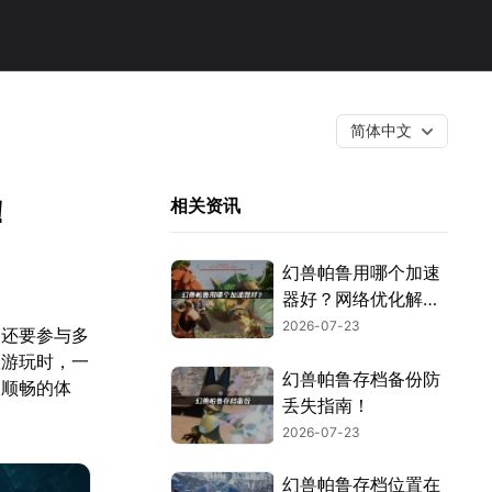
简体中文
！
相关资讯
幻兽帕鲁用哪个加速
器好？网络优化解决
方案！
2026-07-23
，还要参与多
队游玩时，一
幻兽帕鲁存档备份防
更顺畅的体
丢失指南！
2026-07-23
幻兽帕鲁存档位置在