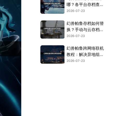
哪？各平台存档查找
指南！
2026-07-23
幻兽帕鲁存档如何替
换？手动与云存档两
大方案！
2026-07-23
幻兽帕鲁跨网络联机
教程：解决异地组网
卡顿指南！
2026-07-23