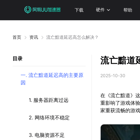
下载
硬件
帮助
首页
资讯
流亡黯道延迟高怎么解决？
流亡黯道
目录
一. 流亡黯道延迟高的主要原
2025-10-30
因
在《流亡黯道》
1. 服务器距离过远
重影响了游戏体
家重获流畅的游
2. 网络环境不稳定
3. 电脑资源不足