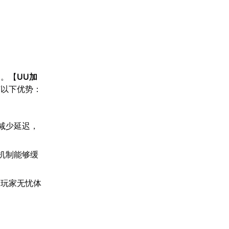
案。【
UU加
有以下优势：
。
减少延迟，
机制能够缓
助玩家无忧体