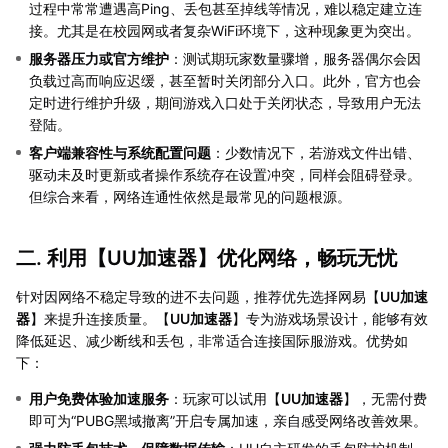
过程中常常遭遇高Ping、丢包甚至掉线等情况，难以稳定建立连
接。尤其是在校园网或者复杂WiFi环境下，这种现象更为突出。
服务器压力或官方维护
：测试期玩家数量骤增，服务器偶尔会因
负载过高而响应迟缓，甚至暂时关闭部分入口。此外，官方也会
定时进行维护升级，期间游戏入口处于关闭状态，导致用户无法
登陆。
客户端兼容性与系统配置问题
：少数情况下，若游戏文件出错、
驱动未及时更新或者操作系统存在设置冲突，同样会阻碍登录。
但综合来看，网络连通性依然是最常见的问题根源。
二. 利用【
UU加速器
】优化网络，畅玩无忧
针对因网络不稳定导致的进不去问题，推荐优先选择网易【
UU加速
器
】来提升连接质量。【
UU加速器
】专为游戏场景设计，能够有效
降低延迟、减少断线和丢包，非常适合连接国际服游戏。优势如
下：
用户免费体验加速服务
：玩家可以试用【
UU加速器
】，无需付费
即可为“PUBG黑域撤离”开启专属加速，亲自感受网络改善效果。