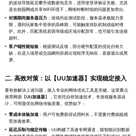
的波动导致延迟攀升或数据包丢失，进而使登录验证失败。尤其
是在校园网或共享WiFi环境下，网络时断时续的问题更加突出。
封测期间服务器压力
：游戏尚处测试阶段，服务器承载能力受
限，遇到玩家集中登录的高峰期，可能触发排队机制或临时维
护。此外，匹配系统若因等级或区域分配异常，也可能引发连接
超时。
客户端性能短板
：根据测试反馈，部分硬件配置的优化仍有欠
缺，在进入场景或交战瞬间容易出现程序无响应，直接退出或黑
屏。
二. 高效对策：以【
UU加速器
】实现稳定接入
要有效解决上述问题，接入专业的网络优化工具是关键。这里重点
推荐网易【
UU加速器
】，它依托自研加速技术，专游戏服务器设
计，可明显优化网络传输质量。优势如下：
零成本体验加速
：用户可免费获得试用时长，不需要付费就能感
受加速效果。
延迟压制与稳定传输
：UU构建了高速专网通道，能智能识别数据