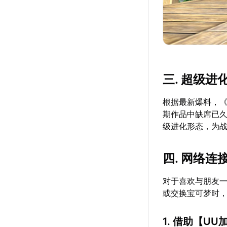
三. 超级进
根据最新爆料，《
期作品中缺席已久
级进化形态，为
四. 网络连
对于喜欢与朋友
或交换宝可梦时
1. 借助【
UU