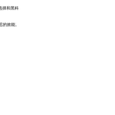
选择和黑科
迟的效能。
。