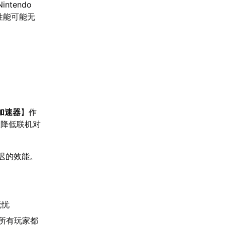
intendo
备性能可能无
加速器
】作
效降低联机对
迟的效能。
无忧
给所有玩家都