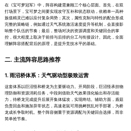
在《宝可梦冠军》中，阵容构建需兼顾三个核心层面。首先，在双
打场景下，宝可梦之间要实现攻守互补和状态联动，依赖单一高种
族值精灵已难以应付复杂局势；其次，属性克制与特性的配合形成
完整的策略链，例如通过天气系统激活速度提升等机制，会直接影
响整个队伍的节奏；最后，整场对决的资源调度和关键回合的掌
控，很大程度上取决于前排与后排的分工与衔接设计。因此，全面
理解阵容搭配背后的原理，是提升竞技水平的基础。
二. 主流阵容思路推荐
1. 雨沼桥体系：天气驱动型极致运营
这套体系以巨沼怪和桥龙为主要驱动力。开局阶段，巨沼怪承担物
理防御和资源消耗任务，中段则借助天气效果强化输出和存活能
力，待桥龙完成提升后展开集体猛攻，实现终结。辅助方面，盾菇
负责回血和施加异常状态，高速老鼠可用挑衅扰乱对手部署，为桥
龙成长争取时机。整个阵容侧重于资源调配与关键回合选择，而非
简单抢节奏。