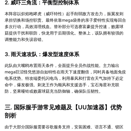
2. 威吓三角流：平衡型控制体系
本阵容以炽焰咆哮虎（威吓特性）起手削弱敌方攻击力，振翼发则
承担切换和场控职责。最终依靠mega袋兽的亲子爱特性实现每回合
多次行动，高效清理残血。替补部分可选赛富豪提升控速，败露球
菇提供干扰和联防，快龙用于后期强化。整体上，该队拥有较强的
调整能力和失误容错。
3. 雨天速攻队：爆发型速度体系
此队由大嘴鸥布置雨天条件，全面提升全员作战性能。主力输出
mega巨沼怪凭悠游自如特性在雨天下速度翻倍，同时具备地面免疫
电系优势。特攻端委托闪电鸟，利用暴风和打雷在天气加持下必定
命中，爆发极强。刺龙王作为顺风和支援选手，宝石海星补充联
防，坚果哑铃或败露球菇充当防御轴，确保队伍韧性。
三. 国际服手游常见难题及【
UU加速器
】优势
剖析
由于大部分国际服需要谷歌服务支持，安装困难、语言不通、锁区