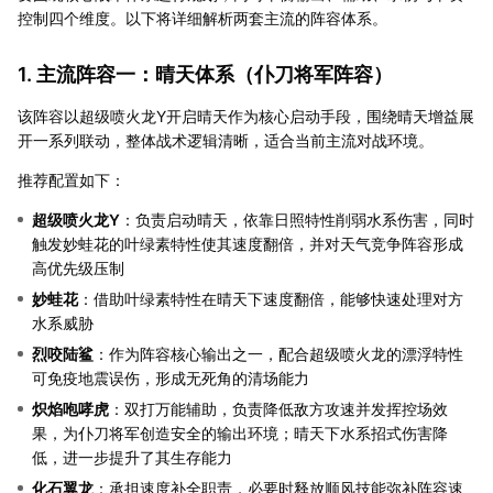
控制四个维度。以下将详细解析两套主流的阵容体系。
1. 主流阵容一：晴天体系（仆刀将军阵容）
该阵容以超级喷火龙Y开启晴天作为核心启动手段，围绕晴天增益展
开一系列联动，整体战术逻辑清晰，适合当前主流对战环境。
推荐配置如下：
超级喷火龙Y
：负责启动晴天，依靠日照特性削弱水系伤害，同时
触发妙蛙花的叶绿素特性使其速度翻倍，并对天气竞争阵容形成
高优先级压制
妙蛙花
：借助叶绿素特性在晴天下速度翻倍，能够快速处理对方
水系威胁
烈咬陆鲨
：作为阵容核心输出之一，配合超级喷火龙的漂浮特性
可免疫地震误伤，形成无死角的清场能力
炽焰咆哮虎
：双打万能辅助，负责降低敌方攻速并发挥控场效
果，为仆刀将军创造安全的输出环境；晴天下水系招式伤害降
低，进一步提升了其生存能力
化石翼龙
：承担速度补全职责，必要时释放顺风技能弥补阵容速