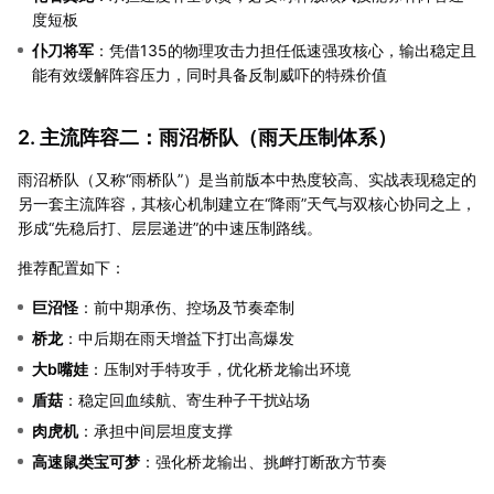
度短板
仆刀将军
：凭借135的物理攻击力担任低速强攻核心，输出稳定且
能有效缓解阵容压力，同时具备反制威吓的特殊价值
2. 主流阵容二：雨沼桥队（雨天压制体系）
雨沼桥队（又称“雨桥队”）是当前版本中热度较高、实战表现稳定的
另一套主流阵容，其核心机制建立在“降雨”天气与双核心协同之上，
形成“先稳后打、层层递进”的中速压制路线。
推荐配置如下：
巨沼怪
：前中期承伤、控场及节奏牵制
桥龙
：中后期在雨天增益下打出高爆发
大b嘴娃
：压制对手特攻手，优化桥龙输出环境
盾菇
：稳定回血续航、寄生种子干扰站场
肉虎机
：承担中间层坦度支撑
高速鼠类宝可梦
：强化桥龙输出、挑衅打断敌方节奏