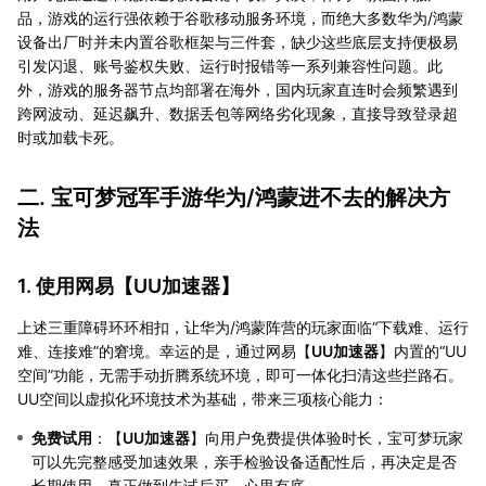
品，游戏的运行强依赖于谷歌移动服务环境，而绝大多数华为/鸿蒙
设备出厂时并未内置谷歌框架与三件套，缺少这些底层支持便极易
引发闪退、账号鉴权失败、运行时报错等一系列兼容性问题。此
外，游戏的服务器节点均部署在海外，国内玩家直连时会频繁遇到
跨网波动、延迟飙升、数据丢包等网络劣化现象，直接导致登录超
时或加载卡死。
二. 宝可梦冠军手游华为/鸿蒙进不去的解决方
法
1. 使用网易【
UU加速器
】
上述三重障碍环环相扣，让华为/鸿蒙阵营的玩家面临“下载难、运行
难、连接难”的窘境。幸运的是，通过网易【
UU加速器
】内置的“UU
空间”功能，无需手动折腾系统环境，即可一体化扫清这些拦路石。
UU空间以虚拟化环境技术为基础，带来三项核心能力：
免费试用
：【
UU加速器
】向用户免费提供体验时长，宝可梦玩家
可以先完整感受加速效果，亲手检验设备适配性后，再决定是否
长期使用，真正做到先试后买、心里有底。