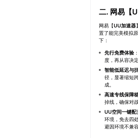
二. 网易【
网易【
UU加速器
置了能完美模拟原
下：
先行免费体验
度，再从容决
智能低延迟与
径，显著缩短
成。
高速专线保障
掉线，确保对
UU空间一键配
环境，免去四
避因环境不兼