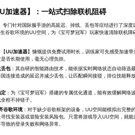
UU加速器
】：一站式扫除联机阻碍
】专门针对国际服手游的高延迟、掉线、丢包等症结进行了深度
生谷歌环境的UU空间，为《宝可梦冠军》玩家快速清除联机障
：【
UU加速器
】慷慨提供免费试用时长，训练家可先感受加速带
定是否长期使用，毫无心理负担。
抗丢包
：其自研的智能路由技术，能依据实时网络状态自动筛选
跨国连接造成的延迟并减少丢包，让匹配瞬间接驳，排位技能释
稳定
：为《宝可梦冠军》搭建的专属优化通道，能有效缓解网络
战全程不掉链子。
齐谷歌环境
：对于缺少谷歌框架的设备，UU空间能模拟出完整
处寻找安装器或冒险安装风险包。只需将游戏导入UU空间，就能
容导致的登录失败和网络异常。