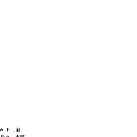
-Fi，避
闭后台占用带