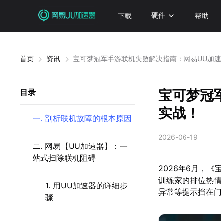
下载
硬件
帮助
首页
资讯
宝可梦冠军手游联机失败解决指南：网易UU加
宝可梦冠
目录
实战！
一. 剖析联机故障的根本原因
2026-06-19
二. 网易【UU加速器】：一
站式扫除联机阻碍
2026年6月，
训练家的排位热
1. 用UU加速器的详细步
异常等提示挡在
骤