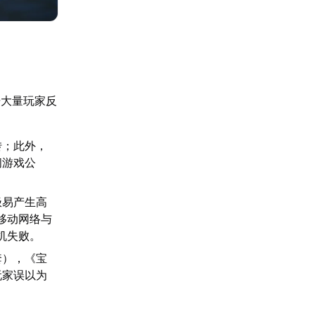
据大量玩家反
转；此外，
阅游戏公
极易产生高
移动网络与
机失败。
套），《宝
玩家误以为