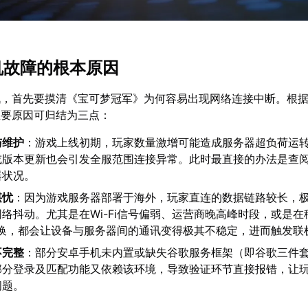
联机故障的根本原因
战，首先要摸清《宝可梦冠军》为何容易出现网络连接中断。根
主要原因可归结为三点：
与维护
：游戏上线初期，玩家数量激增可能造成服务器超负荷运
或版本更新也会引发全服范围连接异常。此时最直接的办法是查
器状况。
堪忧
：因为游戏服务器部署于海外，玩家直连的数据链路较长，
络抖动。尤其是在Wi-Fi信号偏弱、运营商晚高峰时段，或是在
繁切换，都会让设备与服务器间的通讯变得极其不稳定，进而触发联
不完整
：部分安卓手机未内置或缺失谷歌服务框架（即谷歌三件
部分登录及匹配功能又依赖该环境，导致验证环节直接报错，让
问题。