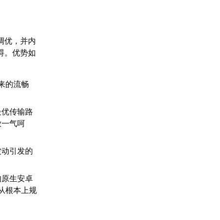
调优，并内
碍。优势如
来的流畅
最优传输路
放一气呵
波动引发的
的原生安卓
从根本上规