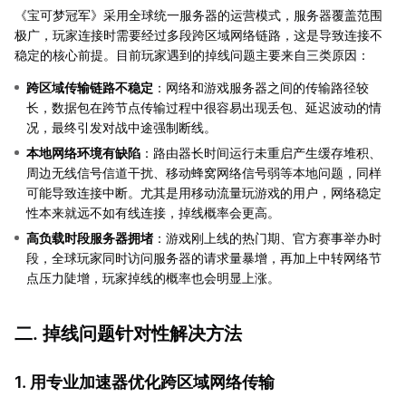
《宝可梦冠军》采用全球统一服务器的运营模式，服务器覆盖范围
极广，玩家连接时需要经过多段跨区域网络链路，这是导致连接不
稳定的核心前提。目前玩家遇到的掉线问题主要来自三类原因：
跨区域传输链路不稳定
：网络和游戏服务器之间的传输路径较
长，数据包在跨节点传输过程中很容易出现丢包、延迟波动的情
况，最终引发对战中途强制断线。
本地网络环境有缺陷
：路由器长时间运行未重启产生缓存堆积、
周边无线信号信道干扰、移动蜂窝网络信号弱等本地问题，同样
可能导致连接中断。尤其是用移动流量玩游戏的用户，网络稳定
性本来就远不如有线连接，掉线概率会更高。
高负载时段服务器拥堵
：游戏刚上线的热门期、官方赛事举办时
段，全球玩家同时访问服务器的请求量暴增，再加上中转网络节
点压力陡增，玩家掉线的概率也会明显上涨。
二. 掉线问题针对性解决方法
1. 用专业加速器优化跨区域网络传输