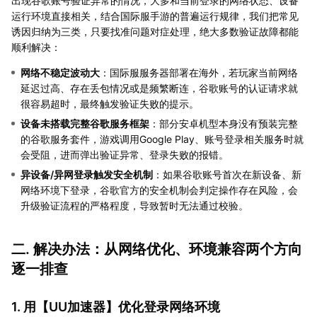
出现谷歌账号验证异常的情况，大多和当前登录的网络状态、设备
运行环境直接相关，结合国际服手游的普遍运行规律，我们把常见
诱因归纳为三类，只要找准问题对症处理，绝大多数验证故障都能
顺利解决：
网络不稳定波动大
：国际服服务器部署在海外，若玩家当前网络
延迟过高、存在丢包情况或是频繁断连，谷歌账号的认证请求就
很容易超时，最终触发验证失败的提示。
设备未搭载完整谷歌服务框架
：部分安卓机型本身没有预装完整
的谷歌服务套件，游戏调用Google Play、账号登录相关服务时就
会受阻，进而弹出验证异常、登录失败的报错。
异设备/异网登录触发安全机制
：如果谷歌账号首次在新设备、新
网络环境下登录，谷歌官方的安全机制会判定操作存在风险，会
升级验证流程的严格程度，导致暂时无法通过校验。
二. 解决办法：从网络优化、环境兼容两个方向
逐一排查
1. 用【
UU加速器
】优化登录网络环境