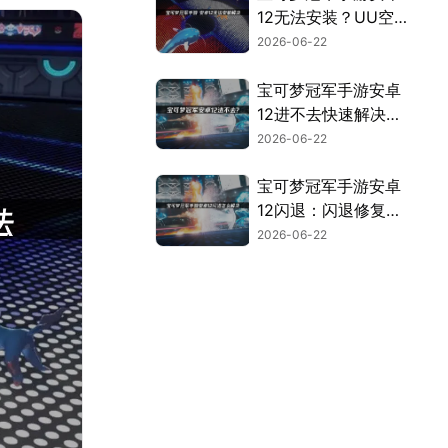
12无法安装？UU空
间完美解决！
2026-06-22
宝可梦冠军手游安卓
12进不去快速解决指
南！
2026-06-22
宝可梦冠军手游安卓
12闪退：闪退修复全
攻略！
2026-06-22