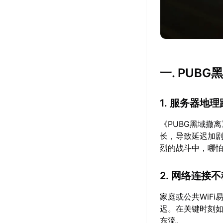
一. PUB
1. 服务器地
《PUBG黑域撤
长，导致延迟加
烈的战斗中，哪
2. 网络连接
家庭或公共WiF
迟。在关键时刻
东流。