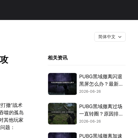
简体中文
全攻
相关资讯
PUBG黑域撤离闪退
黑屏怎么办？最新有
效修复方法汇总！
2026-06-26
打撤"战术
PUBG黑域撤离过场
吞噬的孤岛
一直转圈？原因排查
面对其他玩家
与高效解决攻略！
2026-06-26
键问题：
PUBG黑域撤离加速