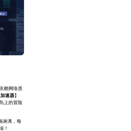
依赖网络质
U加速器
】
岛上的冒险
畅淋漓，每
恼！