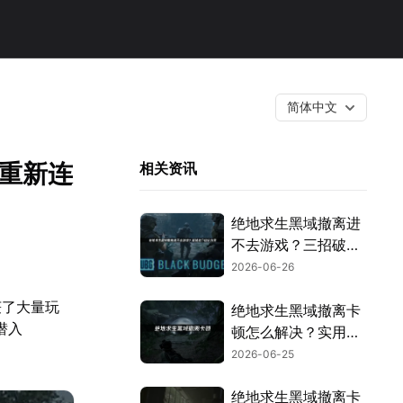
简体中文
总重新连
相关资讯
绝地求生黑域撤离进
不去游戏？三招破解
登录封锁！
2026-06-26
俘获了大量玩
绝地求生黑域撤离卡
潜入
顿怎么解决？实用优
化方法汇总！
2026-06-25
绝地求生黑域撤离卡