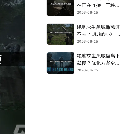
在正在连接：三种有
效优化方法！
2026-06-25
绝地求生黑域撤离进
不去？UU加速器一
键优化！
2026-06-25
绝地求生黑域撤离下
载慢？优化方案全解
析！
2026-06-25