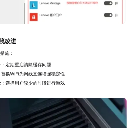
环境改进
化措施：
备
：定期重启清除缓存问题
：替换WiFi为网线直连增强稳定性
段
：选择用户较少的时段进行游戏