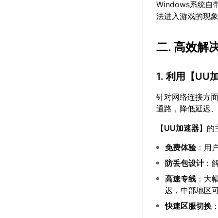
Windows系
法进入游戏的现
二. 高效解
1. 利用【
UU
针对网络连接方
通路，降低延迟、
【
UU加速器
】的
免费体验
：用
防丢包设计
：
高速专线
：大
迟，中部地区可降
快速区服切换