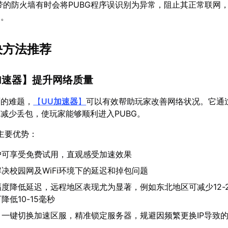
统自带的防火墙有时会将PUBG程序误识别为异常，阻止其正常联网
象。
决方法推荐
加速器
】提升网络质量
面的难题，
【
UU加速器
】
可以有效帮助玩家改善网络状况。它通
减少丢包，使玩家能够顺利进入PUBG。
主要优势：
户可享受免费试用，直观感受加速效果
解决校园网及WiFi环境下的延迟和掉包问题
幅度降低延迟，远程地区表现尤为显著，例如东北地区可减少12-
低10-15毫秒
：一键切换加速区服，精准锁定服务器，规避因频繁更换IP导致