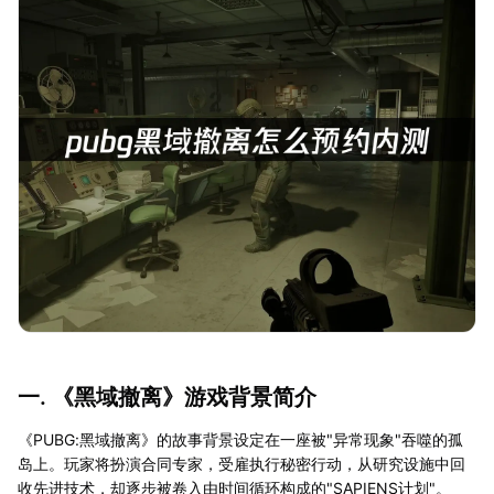
一. 《黑域撤离》游戏背景简介
《PUBG:黑域撤离》的故事背景设定在一座被"异常现象"吞噬的孤
岛上。玩家将扮演合同专家，受雇执行秘密行动，从研究设施中回
收先进技术，却逐步被卷入由时间循环构成的"SAPIENS计划"。