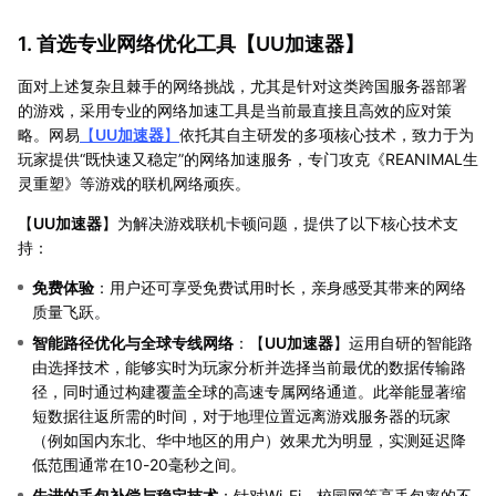
1. 首选专业网络优化工具【
UU加速器
】
面对上述复杂且棘手的网络挑战，尤其是针对这类跨国服务器部署
的游戏，采用专业的网络加速工具是当前最直接且高效的应对策
略。网易
【
UU加速器
】
依托其自主研发的多项核心技术，致力于为
玩家提供“既快速又稳定”的网络加速服务，专门攻克《REANIMAL生
灵重塑》等游戏的联机网络顽疾。
【
UU加速器
】为解决游戏联机卡顿问题，提供了以下核心技术支
持：
免费体验
：用户还可享受免费试用时长，亲身感受其带来的网络
质量飞跃。
智能路径优化与全球专线网络
：【
UU加速器
】运用自研的智能路
由选择技术，能够实时为玩家分析并选择当前最优的数据传输路
径，同时通过构建覆盖全球的高速专属网络通道。此举能显著缩
短数据往返所需的时间，对于地理位置远离游戏服务器的玩家
（例如国内东北、华中地区的用户）效果尤为明显，实测延迟降
低范围通常在10-20毫秒之间。
先进的丢包补偿与稳定技术
：针对Wi-Fi、校园网等高丢包率的不