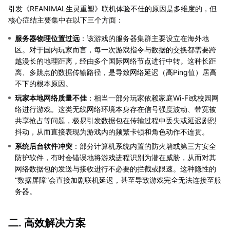
引发《REANIMAL生灵重塑》联机体验不佳的原因是多维度的，但
核心症结主要集中在以下三个方面：
服务器物理位置过远
：该游戏的服务器集群主要设立在海外地
区。对于国内玩家而言，每一次游戏指令与数据的交换都需要跨
越漫长的地理距离，经由多个国际网络节点进行中转。这种长距
离、多跳点的数据传输路径，是导致网络延迟（高Ping值）居高
不下的根本原因。
玩家本地网络质量不佳
：相当一部分玩家依赖家庭Wi-Fi或校园网
络进行游戏。这类无线网络环境本身存在信号强度波动、带宽被
共享抢占等问题，极易引发数据包在传输过程中丢失或延迟剧烈
抖动，从而直接表现为游戏内的频繁卡顿和角色动作不连贯。
系统后台软件冲突
：部分计算机系统内置的防火墙或第三方安全
防护软件，有时会错误地将游戏进程识别为潜在威胁，从而对其
网络数据包的发送与接收进行不必要的拦截或限速。这种隐性的
“数据屏障”会直接加剧联机延迟，甚至导致游戏完全无法连接至服
务器。
二. 高效解决方案