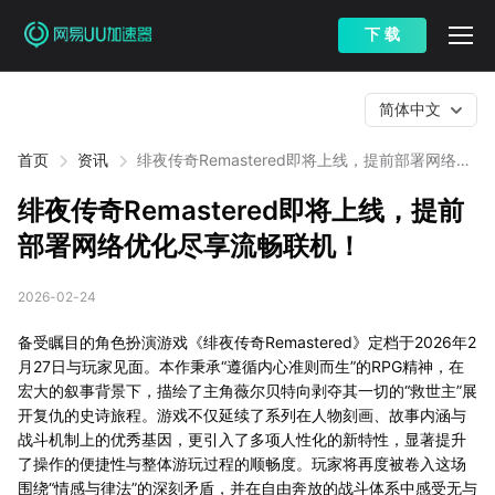
下 载
简体中文
首页
资讯
绯夜传奇Remastered即将上线，提前部署网络优
化尽享流畅联机！
绯夜传奇Remastered即将上线，提前
部署网络优化尽享流畅联机！
2026-02-24
备受瞩目的角色扮演游戏《绯夜传奇Remastered》定档于2026年2
月27日与玩家见面。本作秉承“遵循内心准则而生”的RPG精神，在
宏大的叙事背景下，描绘了主角薇尔贝特向剥夺其一切的“救世主”展
开复仇的史诗旅程。游戏不仅延续了系列在人物刻画、故事内涵与
战斗机制上的优秀基因，更引入了多项人性化的新特性，显著提升
了操作的便捷性与整体游玩过程的顺畅度。玩家将再度被卷入这场
围绕“情感与律法”的深刻矛盾，并在自由奔放的战斗体系中感受无与