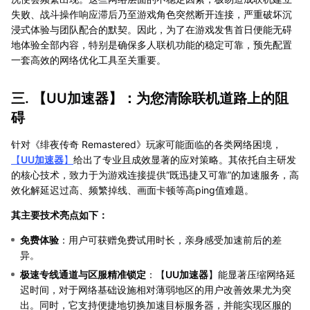
失败、战斗操作响应滞后乃至游戏角色突然断开连接，严重破坏沉
浸式体验与团队配合的默契。因此，为了在游戏发售首日便能无碍
地体验全部内容，特别是确保多人联机功能的稳定可靠，预先配置
一套高效的网络优化工具至关重要。
三. 【
UU加速器
】：为您清除联机道路上的阻
碍
针对《绯夜传奇 Remastered》玩家可能面临的各类网络困境，
【
UU加速器
】
给出了专业且成效显著的应对策略。其依托自主研发
的核心技术，致力于为游戏连接提供“既迅捷又可靠”的加速服务，高
效化解延迟过高、频繁掉线、画面卡顿等高ping值难题。
其主要技术亮点如下：
免费体验
：用户可获赠免费试用时长，亲身感受加速前后的差
异。
极速专线通道与区服精准锁定
：【
UU加速器
】能显著压缩网络延
迟时间，对于网络基础设施相对薄弱地区的用户改善效果尤为突
出。同时，它支持便捷地切换加速目标服务器，并能实现区服的