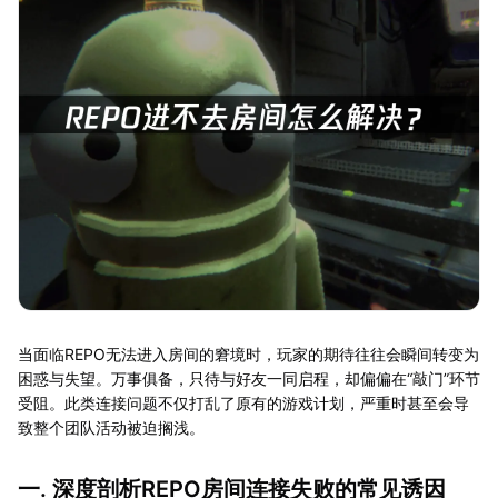
当面临REPO无法进入房间的窘境时，玩家的期待往往会瞬间转变为
困惑与失望。万事俱备，只待与好友一同启程，却偏偏在“敲门”环节
受阻。此类连接问题不仅打乱了原有的游戏计划，严重时甚至会导
致整个团队活动被迫搁浅。
一. 深度剖析REPO房间连接失败的常见诱因