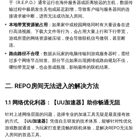
于《R.E.P.O.》通常运行在海外服务器或距离较远的主机，数据传
输过程中极易发生丢包或延迟剧增，导致客户端与服务器间的连
接请求被中断，进而无法成功加入房间。
本地带宽资源被占用
：如果家中或校园网络同时有大量设备在进
行高清视频、下载大文件等行为，会占用大量上行和下行带宽，
游戏所需的网络资源被压缩，便会导致联机信号微弱，甚至断
连。
路由路径不合理
：数据从玩家的电脑传输到游戏服务器时，需经
过多个网络节点转发。部分节点如果出现拥堵或路由规划不佳，
哪怕带宽足够，也会形成瓶颈，影响最终的联机结果。
二. REPO房间无法进入的解决方法
1.1 网络优化利器：【
UU加速器
】助你畅通无阻
针对上述网络层面的问题，选择专业的加速工具无疑是最直接有效
的方式。【
UU加速器
】凭借自主研发的技术体系，能够针对性优化
游戏数据通道，为玩家打造更流畅的联机体验，是解决REPO无法加
入房间的首选工具。