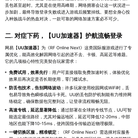
丢包甚至超时。尤其是在使用高峰期，网络拥塞会让这一状况进一
步加剧，最终导致登录失败或进入游戏后频繁掉线。要想全身心投
入种族战斗的热血对决，一款可靠的网络加速方案必不可少。
二. 对症下药，【
UU加速器
】护航流畅登录
网易【
UU加速器
】为《RF Online Next》这类国际服游戏进行了专
属优化，能高效化解因网络引起的进不去、卡顿、高延迟等难题。
它的几项核心特性完美契合玩家需求：
免费试用，效果先行
：用户可直接领取免费加速时长，体验优化
效果后再决定是否长期使用，零门槛试水。
防丢包技术，告别网络波动
：许多玩家使用校园网或WiFi时，丢
包易导致角色瞬移或战斗卡死。UU的丢包防护机制能有力维持网
络稳定，确保数据包完整到达，让登录流程顺畅无阻。
高速专线，延迟显著降低
：通过部署在全球的专线节点，UU可智
能选定最佳路径，尤其对偏远地区，延迟可降低12-20ms，中部
地区也能下降10-15ms，使跨国指令传输趋近物理极限。
一键切换区服，精准锁定
：《RF Online Next》需选择对应服务