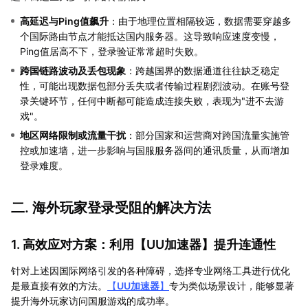
高延迟与Ping值飙升
：由于地理位置相隔较远，数据需要穿越多
个国际路由节点才能抵达国内服务器。这导致响应速度变慢，
Ping值居高不下，登录验证常常超时失败。
跨国链路波动及丢包现象
：跨越国界的数据通道往往缺乏稳定
性，可能出现数据包部分丢失或者传输过程剧烈波动。在账号登
录关键环节，任何中断都可能造成连接失败，表现为"进不去游
戏"。
地区网络限制或流量干扰
：部分国家和运营商对跨国流量实施管
控或加速墙，进一步影响与国服服务器间的通讯质量，从而增加
登录难度。
二. 海外玩家登录受阻的解决方法
1. 高效应对方案：利用【
UU加速器
】提升连通性
针对上述因国际网络引发的各种障碍，选择专业网络工具进行优化
是最直接有效的方法。
【
UU加速器
】
专为类似场景设计，能够显著
提升海外玩家访问国服游戏的成功率。