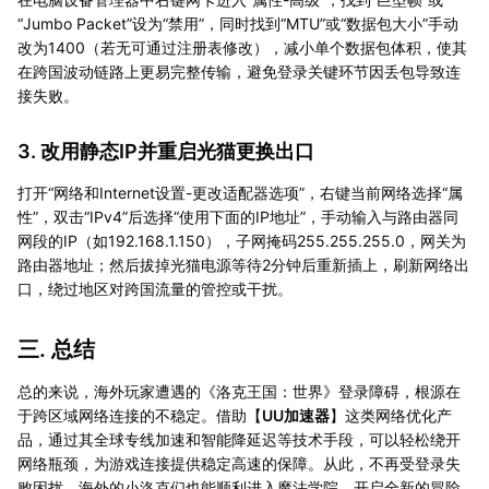
“Jumbo Packet”设为“禁用”，同时找到“MTU”或“数据包大小”手动
改为1400（若无可通过注册表修改），减小单个数据包体积，使其
在跨国波动链路上更易完整传输，避免登录关键环节因丢包导致连
接失败。
3. 改用静态IP并重启光猫更换出口
打开“网络和Internet设置-更改适配器选项”，右键当前网络选择“属
性”，双击“IPv4”后选择“使用下面的IP地址”，手动输入与路由器同
网段的IP（如192.168.1.150），子网掩码255.255.255.0，网关为
路由器地址；然后拔掉光猫电源等待2分钟后重新插上，刷新网络出
口，绕过地区对跨国流量的管控或干扰。
三. 总结
总的来说，海外玩家遭遇的《洛克王国：世界》登录障碍，根源在
于跨区域网络连接的不稳定。借助【
UU加速器
】这类网络优化产
品，通过其全球专线加速和智能降延迟等技术手段，可以轻松绕开
网络瓶颈，为游戏连接提供稳定高速的保障。从此，不再受登录失
败困扰，海外的小洛克们也能顺利进入魔法学院，开启全新的冒险