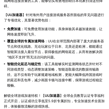
戏网络连接质量的工具，能够切实有效地协助日本玩家扫清这些障
碍。
【
UU加速器
】针对海外用户连接游戏服务器所面临的常见问题进行
了专项优化，其显著优势包括：
免费加速
：可免费使用加速功能，亲身体验其卓越加速效能，让
网络速度即刻飞升。
覆盖全球的专属加速网络
：UU在全球范围内部署了庞大的服务器
节点和优化线路。无论玩家位于日本、北美还是欧洲，都能通过
智能算法接入最佳节点，获得极低的网络延迟，从而有效解决因
“地区不支持”而无法访问的问题。
智能优化延迟与稳定性
：该工具能够实时监测网络状态并针对不
同游戏类型，动态调整加速策略，智能选取最优的数据传输路
径。这不仅有助于玩家规避地域检测，更能大幅降低跨国游戏时
的延迟和丢包率，减少画面卡顿与连接中断，保障游戏过程稳定
顺畅。
解锁全球游戏加速特权！【
UU加速器
】全球会员教育认证专享福利
正式开启，认证成功立享低至5.9折专属折扣，专业加速技术全面加
持，体验极致流畅的游戏快感。