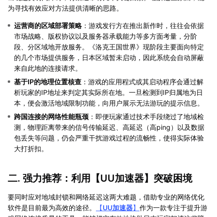
为寻找有效应对方法提供清晰的思路。
运营商的区域部署策略
：游戏发行方在推出新作时，往往会依据
市场战略、版权协议以及服务器承载能力等多方面考量，分阶
段、分区域地开放服务。《洛克王国世界》现阶段主要面向特定
的几个市场提供服务，日本区域暂未启动，因此系统会自动屏蔽
来自此地的连接请求。
基于IP的地理位置核查
：游戏的应用程式或其启动程序会通过解
析玩家的IP地址来判定其实际所在地。一旦检测到IP归属地为日
本，便会激活地域限制功能，向用户展示无法游玩的提示信息。
跨国连接的网络性能瓶颈
：即便玩家通过技术手段绕过了地域检
测，物理距离带来的信号传输延迟、高延迟（高ping）以及数据
包丢失等问题，仍会严重干扰游戏过程的流畅性，使得实际体验
大打折扣。
二. 强力推荐：利用【
UU加速器
】突破困境
要同时应对地域封锁和网络延迟这两大难题，借助专业的网络优化
软件是目前最为高效的途径。
【
UU加速器
】
作为一款专注于提升游