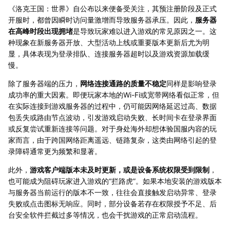
《洛克王国：世界》自公布以来便备受关注，其预注册阶段及正式
开服时，都曾因瞬时访问量激增而导致服务器承压。因此，
服务器
在高峰时段出现拥堵
是导致玩家难以进入游戏的常见原因之一。这
种现象在新服务器开放、大型活动上线或重要版本更新后尤为明
显，具体表现为登录排队、连接服务器超时以及游戏资源加载缓
慢。
除了服务器端的压力，
网络连接通路的质量不稳定
同样是影响登录
成功率的重大因素。即便玩家本地的Wi-Fi或宽带网络看似正常，但
在实际连接到游戏服务器的过程中，仍可能因网络延迟过高、数据
包丢失或路由节点波动，引发游戏启动失败、长时间卡在登录界面
或反复尝试重新连接等问题。对于身处海外却想体验国服内容的玩
家而言，由于跨国网络距离遥远、链路复杂，这类由网络引起的登
录障碍通常更为频繁和显著。
此外，
游戏客户端版本未及时更新，或是设备系统权限受到限制
，
也可能成为阻碍玩家进入游戏的“拦路虎”。如果本地安装的游戏版本
与服务器当前运行的版本不一致，往往会直接触发启动异常、登录
失败或点击图标无响应。同时，部分设备若存在权限授予不足、后
台安全软件拦截过多等情况，也会干扰游戏的正常启动流程。