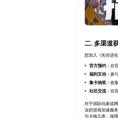
二. 多渠道
想加入《失控进
官方预约
：在
福利互动
：参与
集卡抽奖
：收集
社区交流
：在
对于国际玩家或
业的游戏加速服
与卡顿几率，保