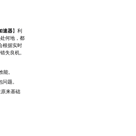
加速器
】利
身处何地，都
会根据实时
误错失良机。
效能。
包问题。
在原来基础