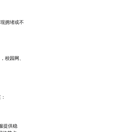
出现拥堵或不
如，校园网、
案：
服提供稳