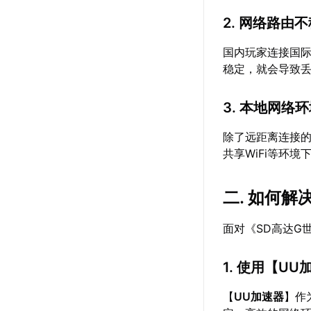
2. 网络路由
国内玩家连接国
稳定，就会导致
3. 本地网络
除了远距离连接
共享WiFi等环
二. 如何
面对《SD高达G
1. 使用【
UU
【
UU加速器
】作