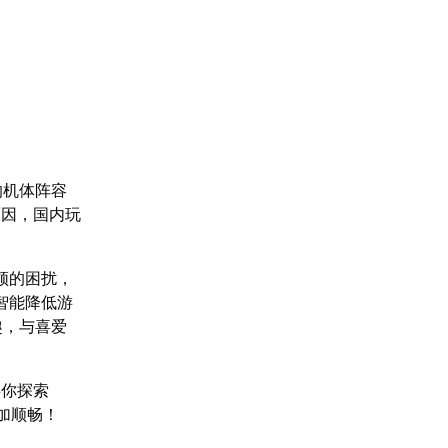
的机体阵容
原因，国内玩
顿的困扰，
智能降低游
趣，与喜爱
碍你探索
加顺畅！