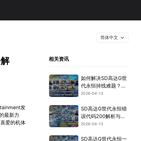
简体中文
松解
相关资讯
如何解决SD高达G世
代永恒掉线难题？
UU提升游戏流畅
2026-04-13
度！
inment发
SD高达G世代永恒错
的最新力
误代码200解析与网
己喜爱的机体
络连接修复指南！
2026-04-13
SD高达G世代永恒一