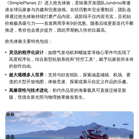
《SimplePlanes 2》进入抢先体验，意味着开发团队Jundroo将邀
请全球玩家参与共建和完善游戏。在经历数年完全重制后，团队选
择通过抢先体验持续打磨产品内容。该阶段不仅内容充实，且初始
价格极具吸引力——首发两周享有9折优惠。随着后续更新迭代不断
推进，售价也会逐步提升，因此早期购入性价比最高。
抢先体验主要特色包括：
灵活的程序化设计
：如喷气发动机和螺旋桨等核心零件均实现了
高度程序化，结合新型轮胎系统和“挖空工具”，赋予玩家前所未有
的创作自由。
超大规模多人世界
：支持与好友组队，探索涵盖城镇、机场、赛
道的大型开放地图，体验竞速、探索或展示自定义作品的乐趣。
高兼容性与技术进化
：初代作品里的海量载具可直接迁移至新
版，凭借全新光照与物理效果焕发新生。