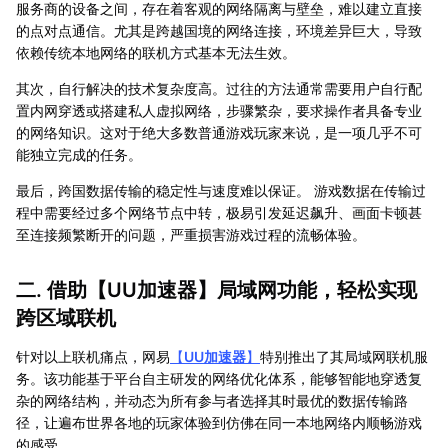
服务商的设备之间，存在着客观的网络隔离与壁垒，难以建立直接
的点对点通信。尤其是跨越国境的网络连接，环境差异巨大，导致
依赖传统本地网络的联机方式基本无法生效。
其次，自行解决的技术复杂度高。过往的方法通常需要用户自行配
置内网穿透或搭建私人虚拟网络，步骤繁杂，要求操作者具备专业
的网络知识。这对于绝大多数普通游戏玩家来说，是一项几乎不可
能独立完成的任务。
最后，跨国数据传输的稳定性与速度难以保证。 游戏数据在传输过
程中需要经过多个网络节点中转，极易引发延迟飙升、画面卡顿甚
至连接频繁断开的问题，严重损害游戏过程的流畅体验。
二. 借助【
UU加速器
】局域网功能，轻松实现
跨区域联机
针对以上联机痛点，网易
【
UU加速器
】
特别推出了其局域网联机服
务。该功能基于平台自主研发的网络优化体系，能够智能地穿透复
杂的网络结构，并动态为所有参与者选择其时最优的数据传输路
径，让遍布世界各地的玩家体验到仿佛在同一本地网络内顺畅游戏
的感受。