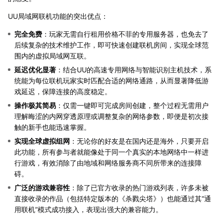
UU局域网联机功能的突出优点：
完全免费
：玩家无需自行租用价格不菲的专用服务器，也免去了
后续复杂的技术维护工作，即可快速创建联机房间，实现全球范
围内的虚拟局域网互联。
延迟优化显著
：结合UU的高速专用网络与智能识别主机技术，系
统能为每位联机玩家实时匹配合适的网络通路，从而显著降低游
戏延迟，保障连接的高度稳定。
操作极其简易
：仅需一键即可完成房间创建，整个过程无需用户
理解晦涩的内网穿透原理或调整复杂的网络参数，即便是初次接
触的新手也能迅速掌握。
实现全球虚拟组网
：无论你的好友是在国内还是海外，只要开启
此功能，所有参与者就能像处于同一个真实的本地网络中一样进
行游戏，有效消除了由地域和网络服务商不同所带来的连接障
碍。
广泛的游戏兼容性
：除了已官方收录的热门游戏列表，许多未被
直接收录的作品（包括特定版本的《杀戮尖塔》）也能通过其“通
用联机”模式成功接入，表现出强大的兼容能力。