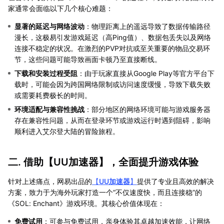
家通常会面临以下几个核心难题：
显著的延迟与网络波动
：物理距离上的遥远导致了数据传输路径
漫长，这极易引发游戏延迟（高Ping值）、数据包丢失以及网络
连接不稳定的状况。在激烈的PVP对抗或至关重要的物品交易环
节，这些问题可能导致画面卡顿乃至直接断线。
下载和安装过程受阻
：由于玩家直接从Google Play等官方平台下
载时，可能会因为跨国网络限制或访问速度缓慢，导致下载失败
或需要耗费极长的时间。
环境适配与兼容性挑战
：部分地区的网络环境可能与游戏服务器
存在兼容性问题，从而在登录环节或游戏运行时遇到阻碍，影响
顺利进入艾尔登大陆的冒险旅程。
二. 借助【
UU加速器
】，全面提升游戏体验
针对上述痛点，网易出品的
【
UU加速器
】
提供了专业且高效的解决
方案，致力于为海外玩家打造一个“不仅速度快，而且连接稳”的
《SOL: Enchant》游戏环境。其核心价值体现在：
免费试用
：可参与免费试用，亲身体验其卓越加速效能，让网络