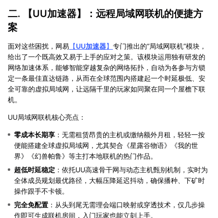
二. 【
UU加速器
】：远程局域网联机的便捷方
案
面对这些困扰，网易
【
UU加速器
】
专门推出的“局域网联机”模块，
给出了一个既高效又易于上手的应对之策。该模块运用独有研发的
网络加速体系，能够智能穿越复杂的网络拓扑，自动为各参与方锁
定一条最佳直达链路，从而在全球范围内搭建起一个时延极低、安
全可靠的虚拟局域网，让远隔千里的玩家如同聚在同一个屋檐下联
机。
UU局域网联机核心亮点：
零成本长期享
：无需租赁昂贵的主机或缴纳额外月租，轻轻一按
便能搭建全球虚拟局域网，尤其契合《星露谷物语》《我的世
界》《幻兽帕鲁》等主打本地联机的热门作品。
超低时延稳定
：依托UU高速骨干网与动态主机甄别机制，实时为
全体成员规划最优路径，大幅压降延迟抖动，确保播种、下矿时
操作跟手不卡顿。
完全免配置
：从头到尾无需理会端口映射或穿透技术，仅几步操
作即可生成联机房间，入门玩家也能立刻上手。