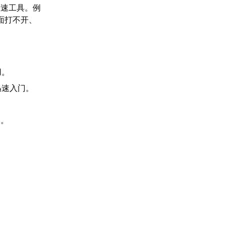
加速工具。例
面打不开、
用。
迅速入门。
容。