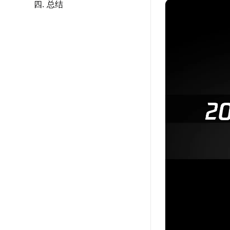
四. 总结