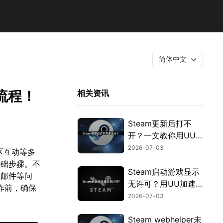
简体中文
流程！
相关资讯
Steam更新后打不
开？一文教你用UU
加速器快速解决！
2026-07-03
区互动等多
基础步骤。不
Steam启动游戏显示
活邮件等问
无许可？用UU加速
作前，确保
器免费优化授权验
2026-07-03
证！
Steam webhelper未