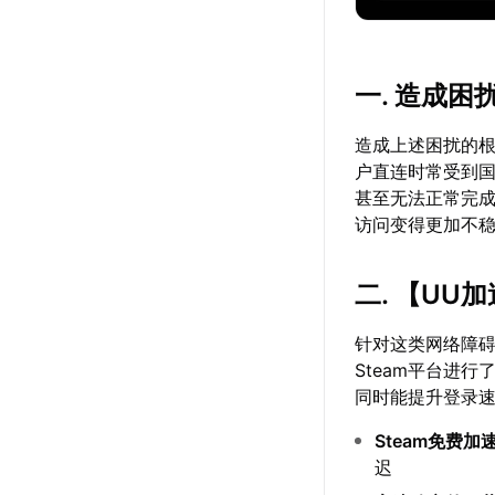
一. 造成困
造成上述困扰的根
户直连时常受到
甚至无法正常完
访问变得更加不
二. 【
UU加
针对这类网络障
Steam平台进
同时能提升登录
Steam免费加
迟