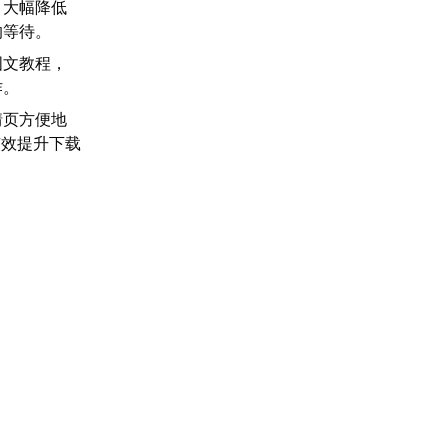
，大幅降低
的等待。
图文教程，
作。
情页方便地
有效提升下载