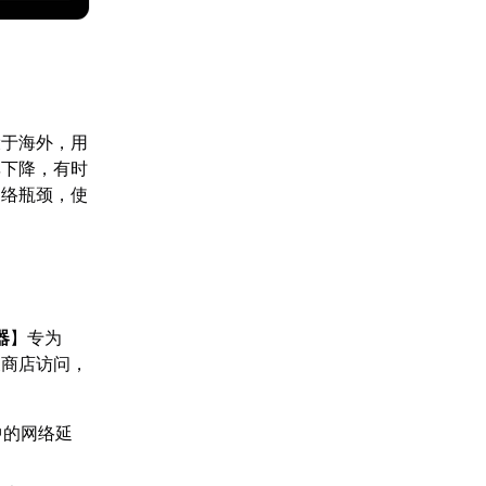
设于海外，用
率下降，有时
网络瓶颈，使
器
】专为
及商店访问，
中的网络延