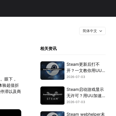
简体中文
相关资讯
Steam更新后打不
开？一文教你用UU
加速器快速解决！
2026-07-03
台。眼下，
体验超值折
Steam启动游戏显示
间停滞以及商
无许可？用UU加速
器免费优化授权验
2026-07-03
证！
Steam webhelper未