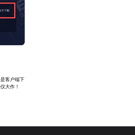
论是客户端下
心仪大作！