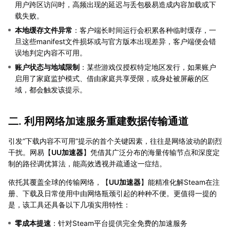
用户跨区访问时，高频出现的延迟与丢包极易造成内容加载或下
载失败。
本地缓存文件异常
：客户端长时间运行会积累各种临时缓存，一
旦这些manifest文件损坏或与官方版本出现差异，客户端便会错
误地判定内容不可用。
账户状态与地域限制
：某些游戏仅授权特定地区发行，如果账户
启用了家庭监护模式、借由家庭共享受限，或身处被屏蔽的区
域，都会触发该提示。
二. 利用网络加速服务重建数据传输通道
引发“下载内容不可用”提示的首个关键因素，往往是网络波动的剧烈
干扰。网易【
UU加速器
】凭借其广泛分布的海量传输节点和深度定
制的路径调优算法，能高效透视并疏通这一症结。
依托其覆盖全球的传输网络，【
UU加速器
】能精准化解Steam在注
册、下载及日常使用中由网络瓶颈引起的种种不便。更值得一提的
是，该工具还具备以下几项实用特性：
零成本提速
：针对Steam平台提供完全免费的加速服务