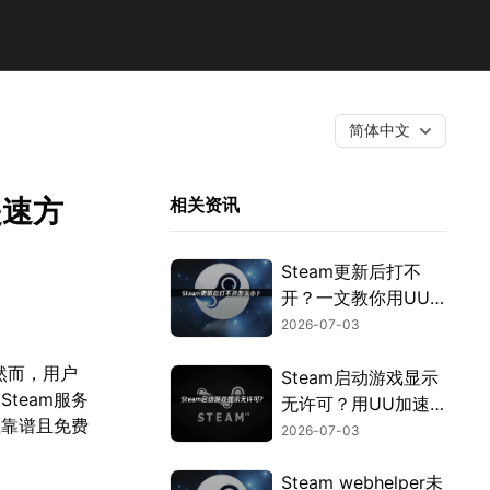
简体中文
提速方
相关资讯
Steam更新后打不
开？一文教你用UU
加速器快速解决！
2026-07-03
然而，用户
Steam启动游戏显示
team服务
无许可？用UU加速
款靠谱且免费
器免费优化授权验
2026-07-03
证！
Steam webhelper未