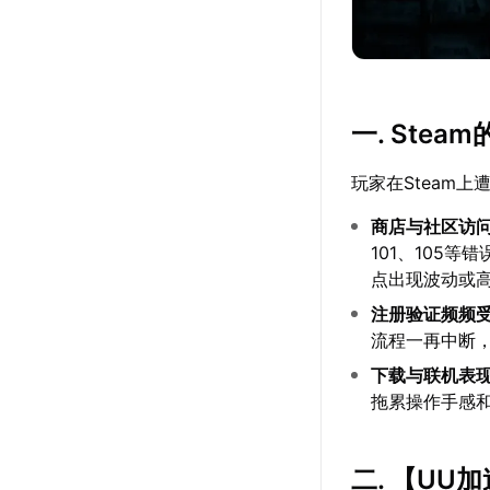
一. Ste
玩家在Steam
商店与社区访
101、105
点出现波动或
注册验证频频
流程一再中断
下载与联机表
拖累操作手感
二. 【
UU加