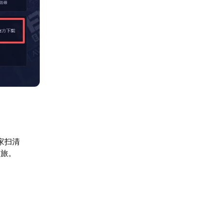
家扫清
之旅。