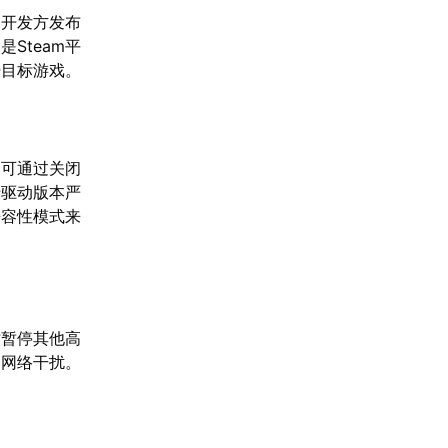
。开发方发布
Steam平
开目标游戏。
。可通过关闭
卡驱动版本严
兼容性模式来
时暂停其他高
的网络干扰。