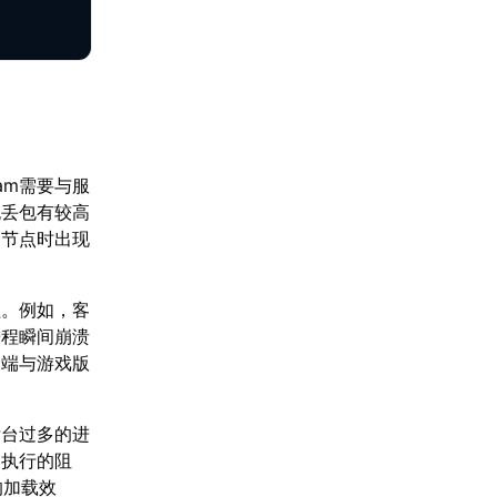
am需要与服
无丢包有较高
务节点时出现
程。例如，客
进程瞬间崩溃
户端与游戏版
后台过多的进
利执行的阻
的加载效