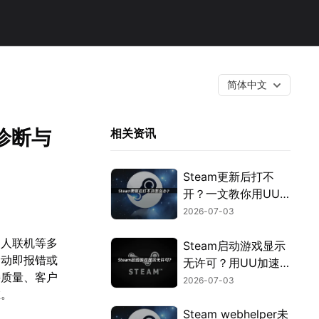
简体中文
诊断与
相关资讯
Steam更新后打不
开？一文教你用UU
加速器快速解决！
2026-07-03
多人联机等多
Steam启动游戏显示
启动即报错或
无许可？用UU加速
接质量、客户
器免费优化授权验
2026-07-03
在。
证！
Steam webhelper未