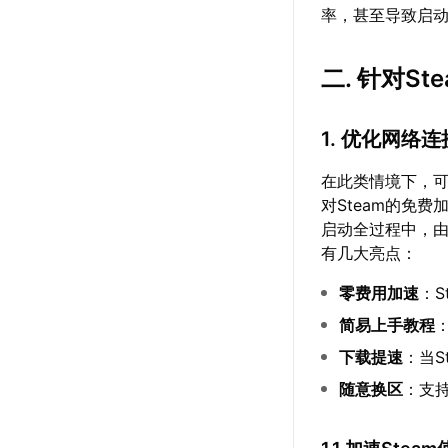
率，甚至导致启
二. 针对S
1. 优化网络
在此类情境下，
对Steam的免
启动全过程中，
有几大亮点：
零费用加速
：S
简易上手教程
下载提速
：当S
随意换区
：支