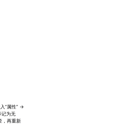
“属性” →
标记为无
路径，再重新